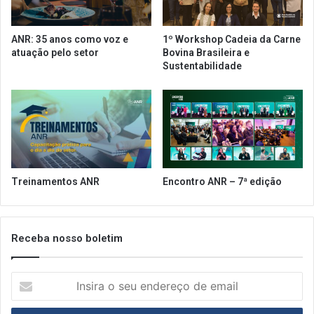
t
l
o
a
m
ANR: 35 anos como voz e
1º Workshop Cadeia da Carne
ç
a
atuação pelo setor
Bovina Brasileira e
ã
d
Sustentabilidade
o
a
e
d
c
o
o
s
n
e
t
u
r
e
o
s
Treinamentos ANR
Encontro ANR – 7ª edição
l
t
e
a
d
b
e
e
Receba nosso boletim
a
l
l
e
i
I
c
m
n
i
e
s
m