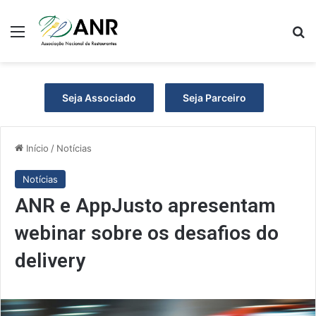
Menu
P
Seja Associado
Seja Parceiro
Início
/
Notícias
Notícias
ANR e AppJusto apresentam
webinar sobre os desafios do
delivery