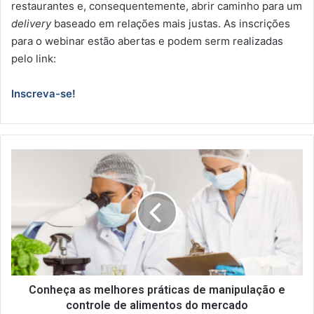
restaurantes e, consequentemente, abrir caminho para um
delivery
baseado em relações mais justas. As inscrições
para o webinar estão abertas e podem serm realizadas
pelo link:
Inscreva-se!
C
o
n
h
e
ç
a
a
s
m
Conheça as melhores práticas de manipulação e
e
controle de alimentos do mercado