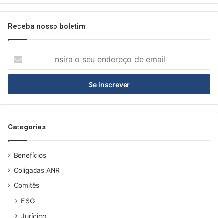
e
s
í
Receba nosso boletim
d
u
I
o
n
s
s
p
i
a
r
r
a
a
o
o
s
s
Categorias
e
a
u
s
Benefícios
e
s
n
o
Coligadas ANR
d
c
Comitês
e
i
r
a
ESG
e
d
Jurídico