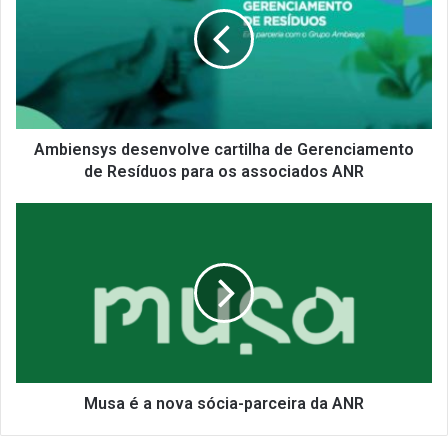
b
i
e
n
s
y
s
d
Ambiensys desenvolve cartilha de Gerenciamento
e
de Resíduos para os associados ANR
s
e
M
n
u
v
s
o
a
l
é
v
a
e
n
c
o
a
v
r
a
Musa é a nova sócia-parceira da ANR
t
s
i
ó