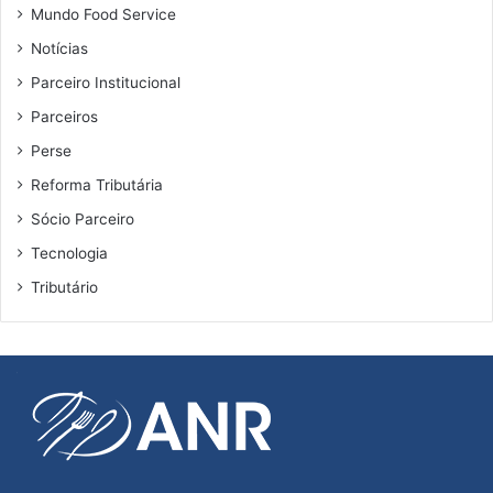
p
g
Mundo Food Service
a
a
i
Notícias
t
s
ó
Parceiro Institucional
p
r
u
Parceiros
i
b
a
Perse
l
Reforma Tributária
i
c
Sócio Parceiro
a
Tecnologia
ç
õ
Tributário
e
s
d
o
p
a
í
s