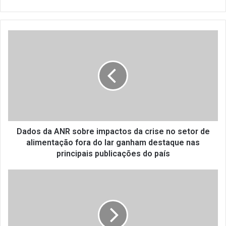
D
a
d
o
s
d
a
A
N
R
Dados da ANR sobre impactos da crise no setor de
s
alimentação fora do lar ganham destaque nas
o
principais publicações do país
b
r
V
e
e
i
j
m
a
p
c