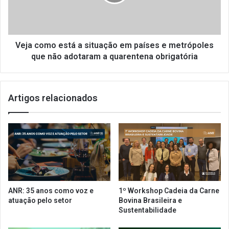
a
o
c
m
t
o
o
e
s
s
Veja como está a situação em países e metrópoles
d
t
que não adotaram a quarentena obrigatória
a
á
c
a
r
s
i
Artigos relacionados
i
s
t
e
u
n
a
o
ç
s
ã
e
o
t
e
o
m
ANR: 35 anos como voz e
1º Workshop Cadeia da Carne
r
p
atuação pelo setor
Bovina Brasileira e
d
a
Sustentabilidade
e
í
a
s