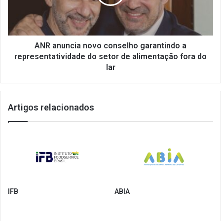
a
representatividade
do
setor
de
ANR anuncia novo conselho garantindo a
alimentação
representatividade do setor de alimentação fora do
fora
lar
do
lar
Artigos relacionados
IFB
ABIA