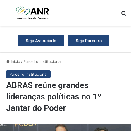
Menu
Pr
Seja Associado
Seja Parceiro
Início
/
Parceiro Institucional
Parceiro Institucional
ABRAS reúne grandes
lideranças políticas no 1º
Jantar do Poder