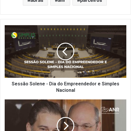
Sessão
Solene
-
Dia
do
Empreendedor
e
Simples
Nacional
Sessão Solene - Dia do Empreendedor e Simples
Nacional
ANR
anuncia
novo
conselho
garantindo