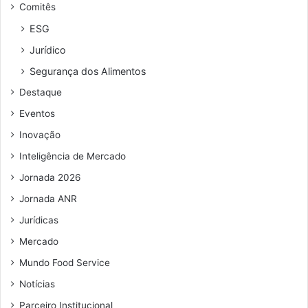
Comitês
e
a
r
c
ESG
e
o
Jurídico
ç
v
o
i
Segurança dos Alimentos
d
d
Destaque
e
-
e
1
Eventos
m
9
Inovação
a
i
Inteligência de Mercado
l
Jornada 2026
Jornada ANR
Jurídicas
Mercado
Mundo Food Service
Notícias
Parceiro Institucional