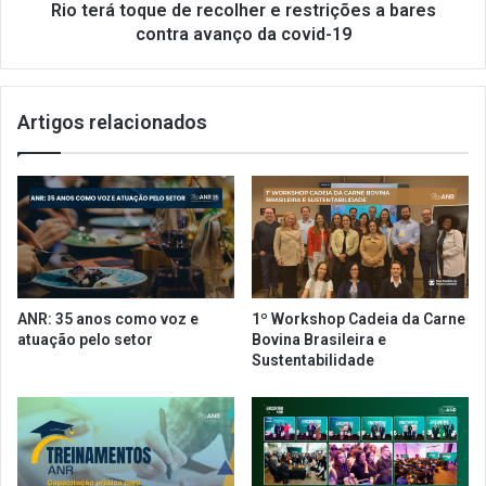
í
q
Rio terá toque de recolher e restrições a bares
s
u
contra avanço da covid-19
e
e
s
d
c
e
Artigos relacionados
o
r
m
e
e
c
ç
o
a
l
m
h
a
e
c
r
o
e
ANR: 35 anos como voz e
1º Workshop Cadeia da Carne
n
r
atuação pelo setor
Bovina Brasileira e
s
e
Sustentabilidade
i
s
d
t
e
r
r
i
a
ç
r