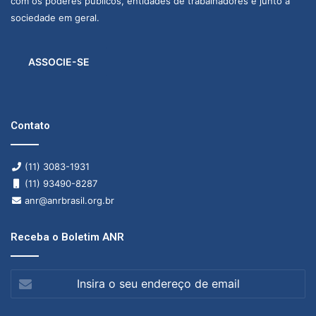
com os poderes públicos, entidades de trabalhadores e junto à
sociedade em geral.
ASSOCIE-SE
Contato
(11) 3083-1931
(11) 93490-8287
anr@anrbrasil.org.br
Receba o Boletim ANR
Insira
o
seu