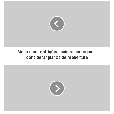
A
i
n
d
a
c
o
m
r
e
Ainda com restrições, países começam a
s
considerar planos de reabertura
t
r
R
i
i
ç
o
õ
t
e
e
s
r
,
á
p
t
a
o