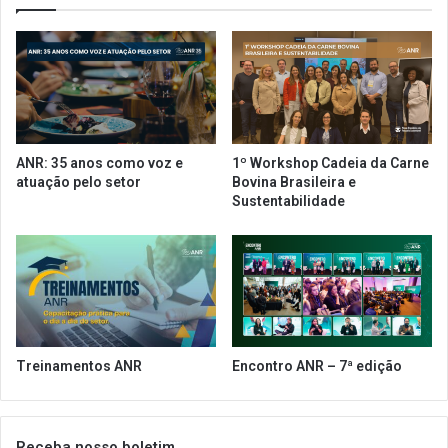
i
x
d
c
a
l
d
u
e
s
,
i
q
v
u
o
ANR: 35 anos como voz e
1º Workshop Cadeia da Carne
e
n
atuação pelo setor
Bovina Brasileira e
s
a
Sustentabilidade
t
P
õ
r
e
o
s
W
t
i
r
n
a
e
b
2
Treinamentos ANR
Encontro ANR – 7ª edição
a
0
l
2
h
1
i
Receba nosso boletim