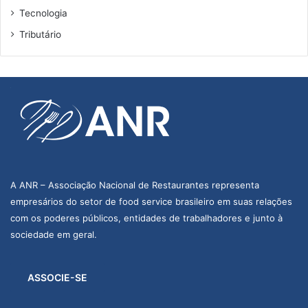
s
Tecnologia
t
a
Tributário
u
r
a
R
H
A ANR – Associação Nacional de Restaurantes representa
empresários do setor de food service brasileiro em suas relações
com os poderes públicos, entidades de trabalhadores e junto à
sociedade em geral.
ASSOCIE-SE