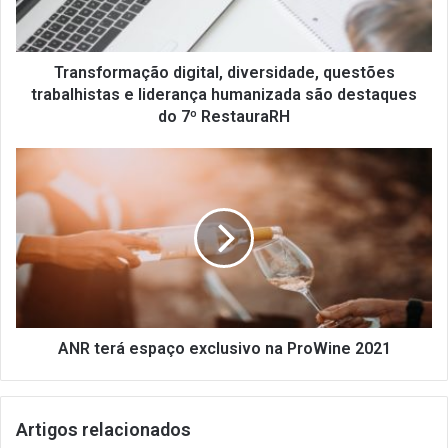
o
r
m
a
Transformação digital, diversidade, questões
ç
trabalhistas e liderança humanizada são destaques
ã
do 7º RestauraRH
o
d
A
i
N
g
R
i
t
t
e
a
r
l
á
,
e
d
s
i
p
ANR terá espaço exclusivo na ProWine 2021
v
a
e
ç
r
o
Artigos relacionados
s
e