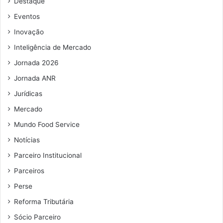
Destaque
a
e
d
e
Eventos
a
m
Inovação
s
a
ã
i
Inteligência de Mercado
o
l
Jornada 2026
d
e
Jornada ANR
s
Jurídicas
t
a
Mercado
q
Mundo Food Service
u
e
Notícias
s
Parceiro Institucional
d
Parceiros
o
7
Perse
º
Reforma Tributária
R
e
Sócio Parceiro