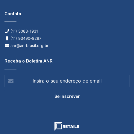
Contato
(11) 3083-1931
(11) 93490-8287
anr@anrbrasil.org.br
Receba o Boletim ANR
Insira
o
seu
endereço
de
email