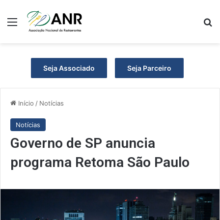
Menu
P
Seja Associado
Seja Parceiro
Início
/
Notícias
Notícias
Governo de SP anuncia
programa Retoma São Paulo