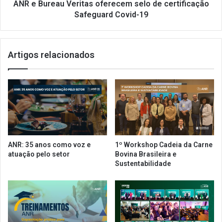
r
u
ANR e Bureau Veritas oferecem selo de certificação
G
V
Safeguard Covid-19
a
e
s
r
t
i
Artigos relacionados
r
t
o
a
n
s
ô
o
m
f
i
e
c
r
o
e
a
c
ANR: 35 anos como voz e
1º Workshop Cadeia da Carne
v
e
atuação pelo setor
Bovina Brasileira e
a
m
Sustentabilidade
n
s
ç
e
a
l
n
o
a
d
C
e