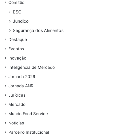
Comitês
m
e
C
a
r
o
ESG
p
e
v
Jurídico
o
ç
i
i
o
d
Segurança dos Alimentos
o
d
-
Destaque
d
e
1
a
e
9
Eventos
A
m
Inovação
N
a
R
i
Inteligência de Mercado
l
Jornada 2026
Jornada ANR
Jurídicas
Mercado
Mundo Food Service
Notícias
Parceiro Institucional