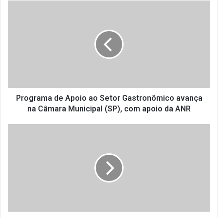
P
r
o
g
r
a
m
a
d
e
Programa de Apoio ao Setor Gastronômico avança
A
na Câmara Municipal (SP), com apoio da ANR
p
o
A
i
N
o
R
a
e
o
B
S
u
e
r
t
e
o
a