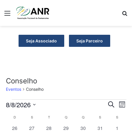
Menu
P
Seja Associado
Seja Parceiro
Conselho
Eventos
Conselho
E
8/8/2026
P
N
P
M
r
S
ê
a
v
e
o
C
D
DOMINGO
S
SEGUNDA-FEIRA
T
TERÇA-FEIRA
Q
QUARTA-FEIRA
Q
QUINTA-FEIRA
S
SEXTA-FEIRA
S
SÁBADO
e
s
c
v
e
l
s
0
0
0
0
0
0
0
26
27
28
29
30
31
u
1
a
e