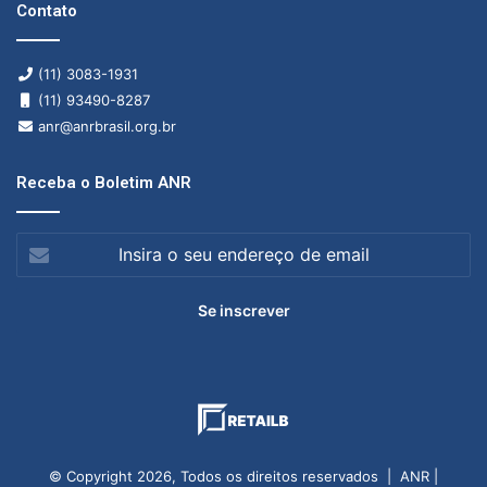
d
Contato
e
(11) 3083-1931
E
(11) 93490-8287
v
anr@anrbrasil.org.br
e
Receba o Boletim ANR
n
Insira
t
o
o
seu
endereço
s
de
email
© Copyright 2026, Todos os direitos reservados | ANR |