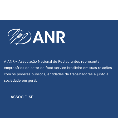
E
ç
v
v
ã
e
e
o
n
n
d
t
t
e
o
o
v
s
i
A ANR – Associação Nacional de Restaurantes representa
empresários do setor de food service brasileiro em suas relações
s
com os poderes públicos, entidades de trabalhadores e junto à
u
sociedade em geral.
a
ASSOCIE-SE
i
s