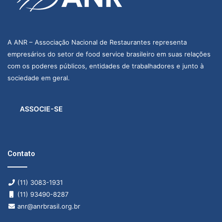
E
t
ç
v
o
ã
e
2
o
A ANR – Associação Nacional de Restaurantes representa
n
empresários do setor de food service brasileiro em suas relações
0
d
t
com os poderes públicos, entidades de trabalhadores e junto à
2
e
sociedade em geral.
o
6
v
ASSOCIE-SE
i
s
u
Contato
a
(11) 3083-1931
i
(11) 93490-8287
s
anr@anrbrasil.org.br