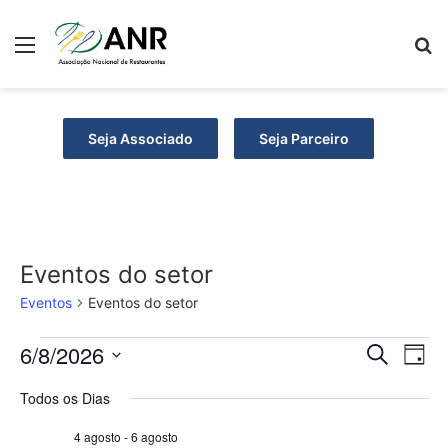
Menu
P
Seja Associado
Seja Parceiro
Eventos do setor
Eventos
Eventos do setor
E
6/8/2026
P
N
P
D
r
S
i
a
v
e
o
Todos os Dias
e
a
c
v
e
l
s
u
4 agosto
-
6 agosto
e