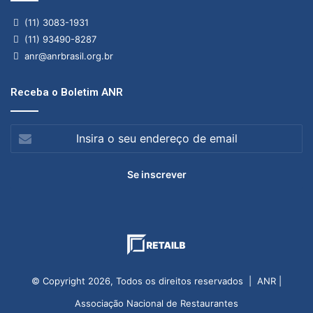
(11) 3083-1931
(11) 93490-8287
anr@anrbrasil.org.br
Receba o Boletim ANR
Insira
o
seu
endereço
de
email
© Copyright 2026, Todos os direitos reservados | ANR |
Associação Nacional de Restaurantes