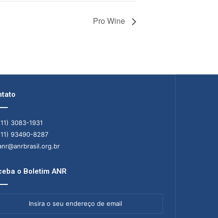
Pro Wine
tato
11) 3083-1931
11) 93490-8287
nr@anrbrasil.org.br
eba o Boletim ANR
ra