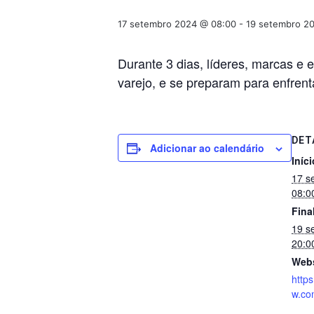
17 setembro 2024 @ 08:00
-
19 setembro 2
Durante 3 dias, líderes, marcas 
varejo, e se preparam para enfrenta
DET
Adicionar ao calendário
Iníci
17 s
08:0
Fina
19 s
20:0
Webs
https
w.co