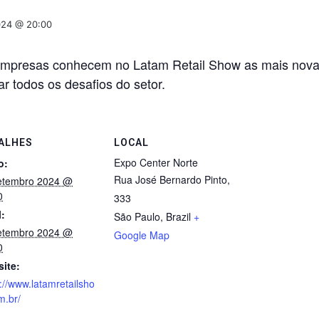
024 @ 20:00
e empresas conhecem no Latam Retail Show as mais nova
r todos os desafios do setor.
ALHES
LOCAL
Expo Center Norte
o:
Rua José Bernardo Pinto,
etembro 2024 @
0
333
l:
São Paulo
,
Brazil
+
etembro 2024 @
Google Map
0
ite:
://www.latamretailsho
m.br/