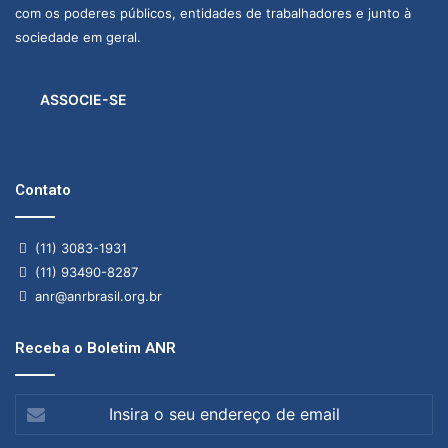
com os poderes públicos, entidades de trabalhadores e junto à
sociedade em geral.
ASSOCIE-SE
Contato
(11) 3083-1931
(11) 93490-8287
anr@anrbrasil.org.br
Receba o Boletim ANR
Insira
o
seu