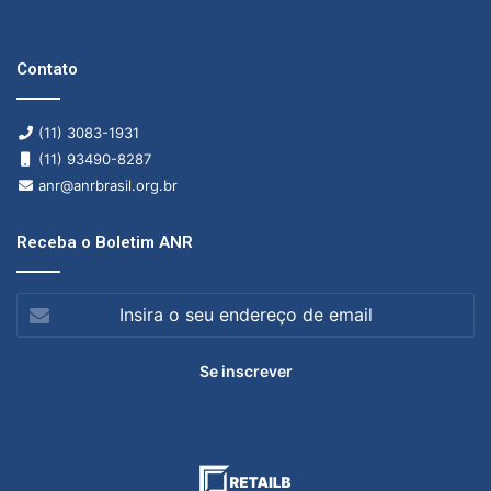
Contato
(11) 3083-1931
(11) 93490-8287
anr@anrbrasil.org.br
Receba o Boletim ANR
Insira
o
seu
endereço
de
email