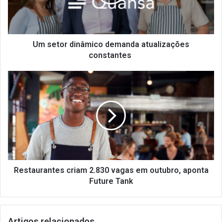
constantes
Um setor dinâmico demanda atualizações
constantes
Restaurantes
criam
2.830
vagas
em
outubro,
aponta
Future
Tank
Restaurantes criam 2.830 vagas em outubro, aponta
Future Tank
Artigos relacionados