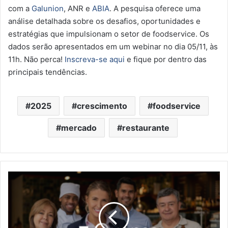
com a
Galunion
, ANR e
ABIA
. A pesquisa oferece uma
análise detalhada sobre os desafios, oportunidades e
estratégias que impulsionam o setor de foodservice. Os
dados serão apresentados em um webinar no dia 05/11, às
11h. Não perca!
Inscreva-se aqui
e fique por dentro das
principais tendências.
2025
crescimento
foodservice
mercado
restaurante
Um
setor
dinâmico
demanda
atualizações