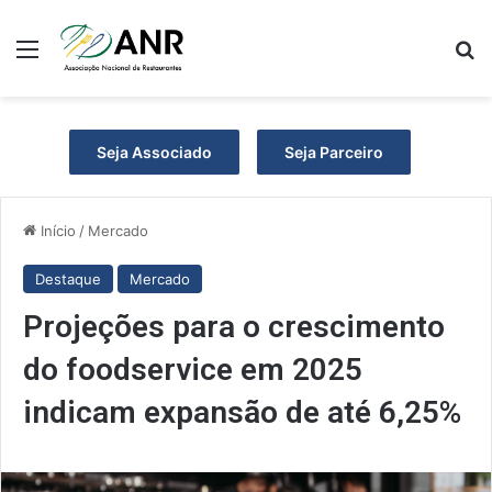
Menu
Pr
Seja Associado
Seja Parceiro
Início
/
Mercado
Destaque
Mercado
Projeções para o crescimento
do foodservice em 2025
indicam expansão de até 6,25%