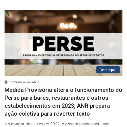
q
u
i
s
a
r
p
o
r
:
Destaque
Comunicação ANR
Medida Provisória altera o funcionamento do
Perse para bares, restaurantes e outros
estabelecimentos em 2023; ANR prepara
ação coletiva para reverter texto
No apagar das luzes de 2022, o governo sancionou uma