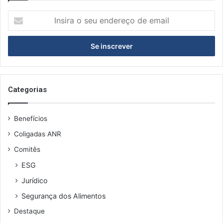
I
n
s
i
r
a
o
s
Categorias
e
u
Benefícios
e
n
Coligadas ANR
d
Comitês
e
r
ESG
e
Jurídico
ç
o
Segurança dos Alimentos
d
Destaque
e