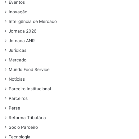
e
Eventos
m
Inovação
a
i
Inteligência de Mercado
l
Jornada 2026
Jornada ANR
Jurídicas
Mercado
Mundo Food Service
Notícias
Parceiro Institucional
Parceiros
Perse
Reforma Tributária
Sócio Parceiro
Tecnologia