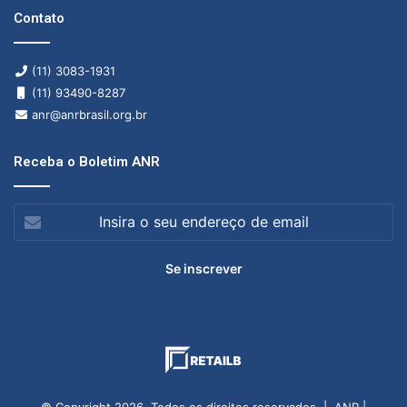
Contato
(11) 3083-1931
(11) 93490-8287
anr@anrbrasil.org.br
Receba o Boletim ANR
Insira
o
seu
endereço
de
email
© Copyright 2026, Todos os direitos reservados | ANR |