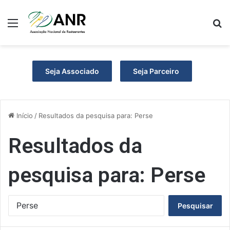
Menu
P
Seja Associado
Seja Parceiro
Início
/
Resultados da pesquisa para: Perse
Resultados da
pesquisa para:
Perse
P
e
s