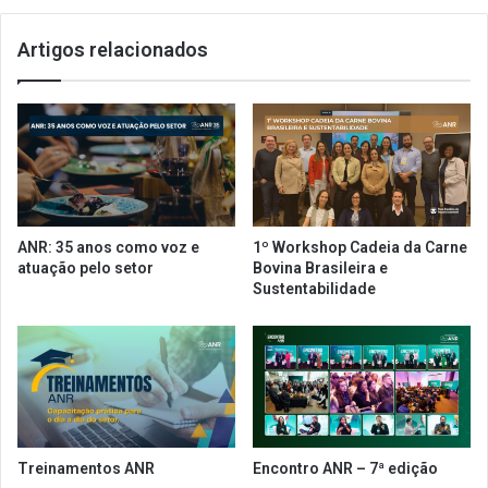
s
:
e
j
Artigos relacionados
s
á
u
p
r
r
g
e
e
e
c
n
o
c
m
h
o
e
ANR: 35 anos como voz e
1º Workshop Cadeia da Carne
c
u
atuação pelo setor
Bovina Brasileira e
o
o
Sustentabilidade
n
s
c
d
o
a
r
d
r
o
e
s
n
d
t
a
Treinamentos ANR
Encontro ANR – 7ª edição
e
n