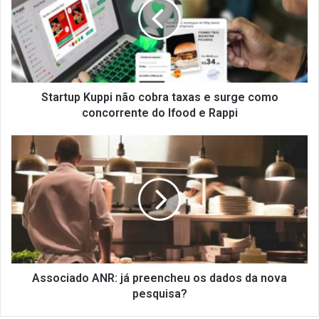
r
t
u
p
K
u
p
Startup Kuppi não cobra taxas e surge como
p
concorrente do Ifood e Rappi
i
n
A
ã
s
o
s
c
o
o
c
b
i
r
a
a
d
t
o
a
A
Associado ANR: já preencheu os dados da nova
x
N
pesquisa?
a
R