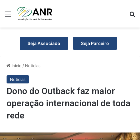
Menu
P
Seja Associado
Seja Parceiro
Início
/
Notícias
Notícias
Dono do Outback faz maior
operação internacional de toda
rede