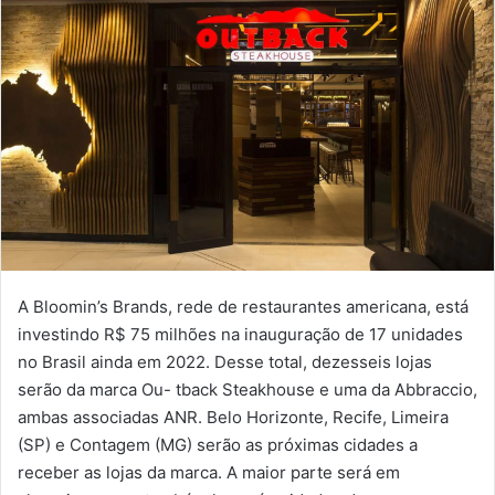
A Bloomin’s Brands, rede de restaurantes americana, está
investindo R$ 75 milhões na inauguração de 17 unidades
no Brasil ainda em 2022. Desse total, dezesseis lojas
serão da marca Ou- tback Steakhouse e uma da Abbraccio,
ambas associadas ANR. Belo Horizonte, Recife, Limeira
(SP) e Contagem (MG) serão as próximas cidades a
receber as lojas da marca. A maior parte será em