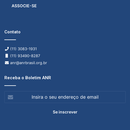
ASSOCIE-SE
Contato
(11) 3083-1931
(11) 93490-8287
anr@anrbrasil.org.br
Receba o Boletim ANR
Insira
o
seu
endereço
de
email