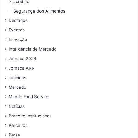
Jurídico
ç
o
Segurança dos Alimentos
d
Destaque
e
e
Eventos
m
Inovação
a
i
Inteligência de Mercado
l
Jornada 2026
Jornada ANR
Jurídicas
Mercado
Mundo Food Service
Notícias
Parceiro Institucional
Parceiros
Perse